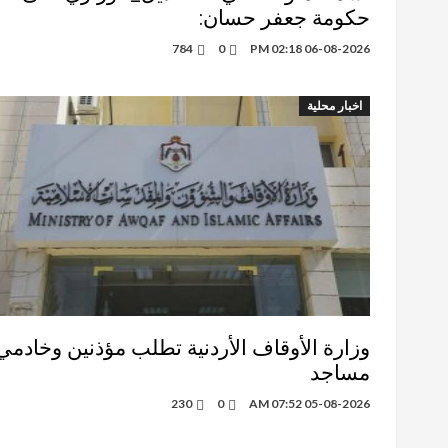
حكومة جعفر حسان:
784
0
06-08-2026 02:18 PM
اخبار محلية
وزارة الأوقاف الأردنية تطلب مؤذنين وخادمي
مساجد
230
0
05-08-2026 07:52 AM