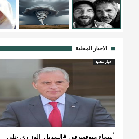
الاخبار المحلية
اخبار محلية
أسماء متوقعة في #التعديل_الوزاري على